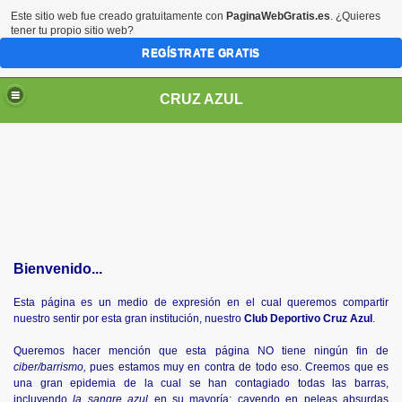
Este sitio web fue creado gratuitamente con
PaginaWebGratis.es
. ¿Quieres
tener tu propio sitio web?
REGÍSTRATE GRATIS
CRUZ AZUL
Bienvenido...
Esta página es un medio de expresión en el cual queremos compartir
nuestro sentir por esta gran institución, nuestro
Club Deportivo
Cruz Azul
.
Queremos hacer mención que esta página NO tiene ningún fin de
ciber/barrismo,
pues estamos muy en contra de todo eso. Creemos que es
una gran epidemia de la cual se han contagiado todas las barras,
incluyendo
la sangre azul
en su mayoría; cayendo en peleas absurdas