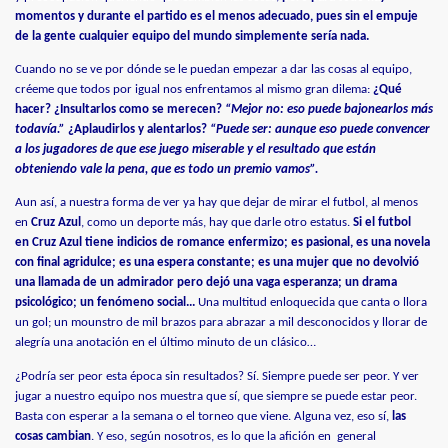
momentos y durante el partido es el menos adecuado, pues sin el empuje
de la gente cualquier equipo del mundo simplemente sería nada.
Cuando no se ve por dónde se le puedan empezar a dar las cosas al equipo,
créeme que todos por igual nos enfrentamos al mismo gran dilema:
¿Qué
hacer? ¿Insultarlos como se merecen?
“Mejor no: eso puede bajonearlos más
todavía.”
¿Aplaudirlos y alentarlos?
“Puede ser: aunque eso puede convencer
a los jugadores de que ese juego miserable y el resultado que están
obteniendo vale la pena, que es todo un premio vamos”.
Aun así, a nuestra forma de ver ya hay que dejar de mirar el futbol, al menos
en
Cruz Azul
, como un deporte más, hay que darle otro estatus.
Si el futbol
en Cruz Azul tiene indicios de romance enfermizo; es pasional, es una novela
con final agridulce; es una espera constante; es una mujer que no devolvió
una llamada de un admirador pero dejó una vaga esperanza; un drama
psicológico; un fenómeno social...
Una multitud enloquecida que canta o llora
un gol; un mounstro de mil brazos para abrazar a mil desconocidos y llorar de
alegría una anotación en el último minuto de un clásico…
¿Podría ser peor esta época sin resultados? Sí. Siempre puede ser peor. Y ver
jugar a nuestro equipo nos muestra que sí, que siempre se puede estar peor.
Basta con esperar a la semana o el torneo que viene. Alguna vez, eso sí,
las
cosas cambian
. Y eso, según nosotros, es lo que la afición en general