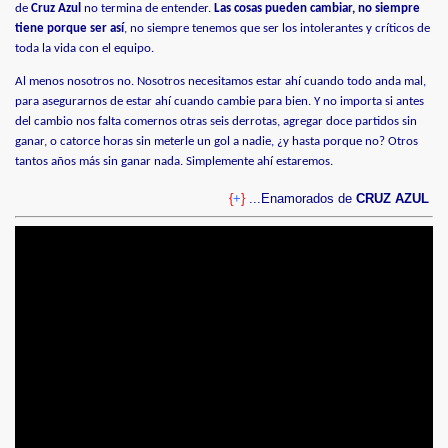
de
Cruz Azul
no termina de entender.
Las cosas pueden cambiar, no siempre
tiene porque ser así
, no siempre tenemos que ser los intolerantes y críticos de
toda la vida con el equipo.
Al menos nosotros no. Nosotros necesitamos estar ahí cuando todo anda mal,
para asegurarnos de estar ahí cuando cambie para bien. Y no importa si antes
del cambio nos falta comernos otras seis derrotas, agregar doce partidos sin
ganar, o catorce horas sin meterle un gol a nadie, ¿y hasta porque no? Otros
tantos años más sin ganar nada. Simplemente ahí estaremos.
{
+
}
...Enamorados de
CRUZ AZUL