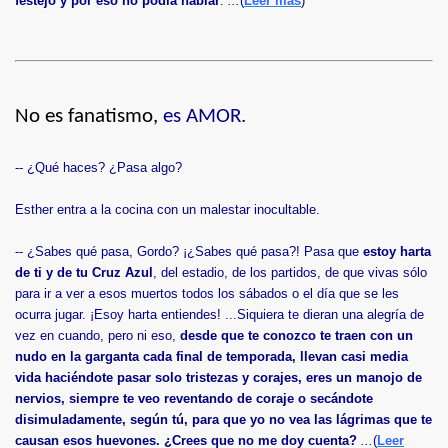
festejo y por eso no podía hablar
.
...
(
Leer más
)
No es fanatismo,
es AMOR.
-- ¿Qué haces? ¿Pasa algo?
Esther entra a la cocina con un malestar inocultable.
-- ¿Sabes qué pasa, Gordo? ¡¿Sabes qué pasa?! Pasa que
estoy harta
de ti y de tu Cruz Azul
, del estadio, de los partidos, de que vivas sólo
para ir a ver a esos muertos todos los sábados o el día que se les
ocurra jugar. ¡Esoy harta entiendes! ...Siquiera te dieran una alegría de
vez en cuando, pero ni eso,
desde que te conozco te traen con un
nudo en la garganta cada final de temporada, llevan casi media
vida haciéndote pasar solo tristezas y corajes, eres un manojo de
nervios, siempre te veo reventando de coraje o secándote
disimuladamente, según tú, para que yo no vea las lágrimas que te
causan esos huevones. ¿Crees que no me doy cuenta?
...
(
Leer