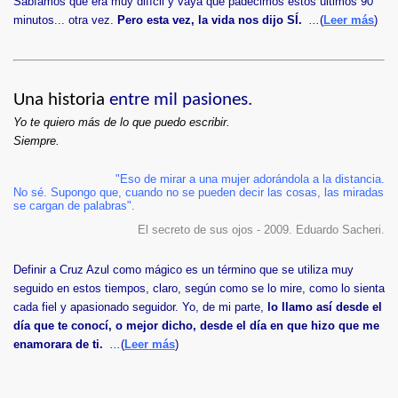
Sabíamos que era muy difícil y vaya que padecimos estos últimos 90
minutos... otra vez.
Pero esta vez, la vida nos dijo SÍ.
...
(
Leer más
)
Una historia
entre mil pasiones.
Yo te quiero más de lo que puedo escribir.
Siempre.
a
"Eso de mirar a una mujer adorándola a la distancia.
No sé. Supongo que, cuando no se pueden decir las cosas, las miradas
se cargan de palabras".
El secreto de sus ojos - 2009. Eduardo Sacheri.
Definir a Cruz Azul como mágico es un término que se utiliza muy
seguido en estos tiempos, claro, según como se lo mire, como lo sienta
cada fiel y apasionado seguidor. Yo, de mi parte,
lo llamo así desde el
día que te conocí, o mejor dicho, desde el día en que hizo que me
enamorara de ti.
...
(
Leer más
)