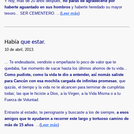
Y hoy, más de 20 años después,
no paras de agradecerle por
haberte aguantado en sus hombros
y haberte heredado su mayor
tesoro... SER CEMENTERO.
...
(
Leer más
)
Había
que estar.
10 de abril, 2013.
... Te endeudaste, vendiste o empeñaste lo poco de valor que te
quedaba, fue momento de sacar hasta los últimos ahorros de tu vida...
Como pudiste, como la vida te dio a entender, así
nomás
saliste
para Cancún con esa mochila cargada de infinitas promesas
, que
quizás, el tiempo y la vida no te alcancen para terminar de cumplirlas
todas; las que le hiciste a Dios, a la Virgen, a la Vida Misma o a tu
Fuerza de Voluntad.
Entraste al estadio, te persignaste y buscaste a los de siempre,
a esos
amigos que te ayudaron a recorrer este largo y tortuoso camino de
más de 15 años
...
(
Leer más
)